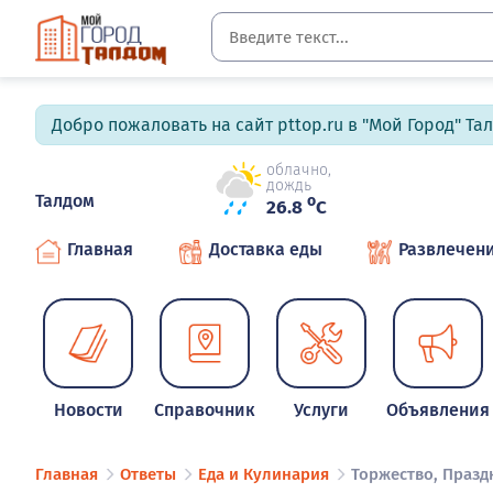
Добро пожаловать на сайт pttop.ru в "Мой Город" Та
облачно,
дождь
Талдом
o
26.8
C
Главная
Доставка еды
Развлечен
Новости
Справочник
Услуги
Объявления
Главная
Ответы
Еда и Кулинария
Торжество, Празд