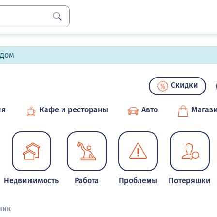
лдом
Скидки
ия
Кафе и рестораны
Авто
Магаз
Недвижимость
Работа
Проблемы
Потеряшки
ник