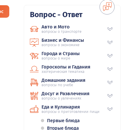
ос
Вопрос - Ответ
Авто и Мото
вопросы о транспорте
Бизнес и Финансы
вопросы о экономике
Города и Страны
вопросы о мире
Гороскопы и Гадания
эзотерическая тематика
Домашние задания
вопросы по учебе
Досуг и Развлечения
вопросы о увлечениях
Еда и Кулинария
вопросы о приготовлении пищи
Первые блюда
Вторые блюда