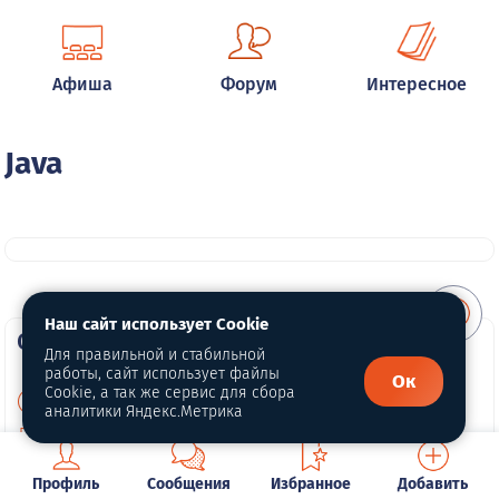
Афиша
Форум
Интересное
Java
Наш сайт использует Cookie
О портале
Для правильной и стабильной
работы, сайт использует файлы
Ок
Cookie, а так же сервис для сбора
О нас
аналитики Яндекс.Метрика
Политика конфиденциальности
Обработка персональных данных
Профиль
Сообщения
Избранное
Добавить