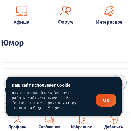
Афиша
Форум
Интересное
Юмор
Наш сайт использует Cookie
О портале
Для правильной и стабильной
работы, сайт использует файлы
Ок
Cookie, а так же сервис для сбора
О нас
аналитики Яндекс.Метрика
Политика конфиденциальности
Обработка персональных данных
Профиль
Сообщения
Избранное
Добавить