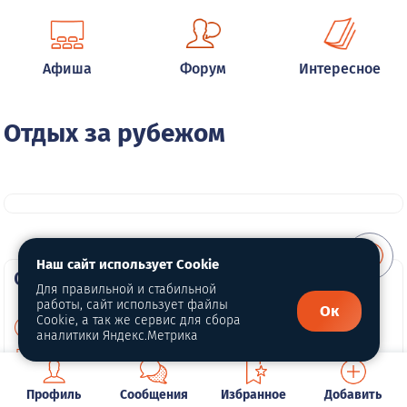
Афиша
Форум
Интересное
Отдых за рубежом
Наш сайт использует Cookie
О портале
Для правильной и стабильной
работы, сайт использует файлы
Ок
Cookie, а так же сервис для сбора
О нас
аналитики Яндекс.Метрика
Политика конфиденциальности
Обработка персональных данных
Профиль
Сообщения
Избранное
Добавить