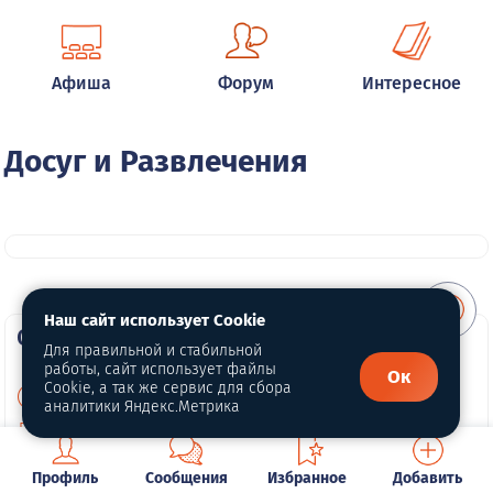
Афиша
Форум
Интересное
Досуг и Развлечения
Наш сайт использует Cookie
О портале
Для правильной и стабильной
работы, сайт использует файлы
Ок
Cookie, а так же сервис для сбора
О нас
аналитики Яндекс.Метрика
Политика конфиденциальности
Обработка персональных данных
Профиль
Сообщения
Избранное
Добавить