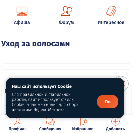
Афиша
Форум
Интересное
Уход за волосами
Наш сайт использует Cookie
О портале
Для правильной и стабильной
работы, сайт использует файлы
Ок
Cookie, а так же сервис для сбора
О нас
аналитики Яндекс.Метрика
Политика конфиденциальности
Обработка персональных данных
Профиль
Сообщения
Избранное
Добавить