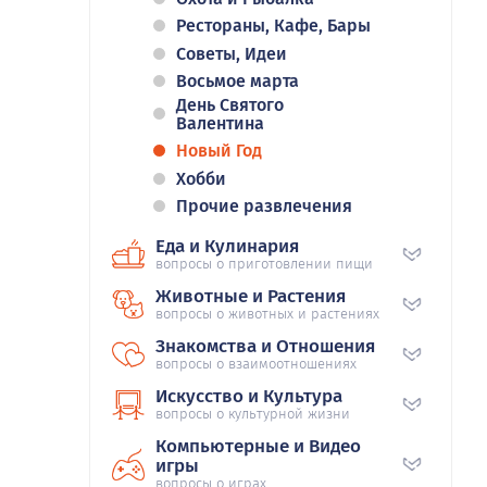
Рестораны, Кафе, Бары
Советы, Идеи
Восьмое марта
День Святого
Валентина
Новый Год
Хобби
Прочие развлечения
Еда и Кулинария
вопросы о приготовлении пищи
Животные и Растения
вопросы о животных и растениях
Знакомства и Отношения
вопросы о взаимоотношениях
Искусство и Культура
вопросы о культурной жизни
Компьютерные и Видео
игры
вопросы о играх