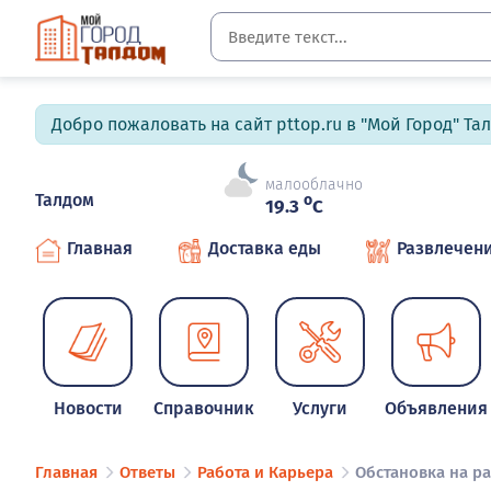
Добро пожаловать на сайт pttop.ru в "Мой Город" Та
малооблачно
Талдом
o
19.3
C
Главная
Доставка еды
Развлечен
Новости
Справочник
Услуги
Объявления
Главная
Ответы
Работа и Карьера
Обстановка на р