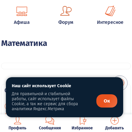
Афиша
Форум
Интересное
Математика
Наш сайт использует Cookie
О портале
Для правильной и стабильной
работы, сайт использует файлы
Ок
Cookie, а так же сервис для сбора
О нас
аналитики Яндекс.Метрика
Политика конфиденциальности
Обработка персональных данных
Профиль
Сообщения
Избранное
Добавить