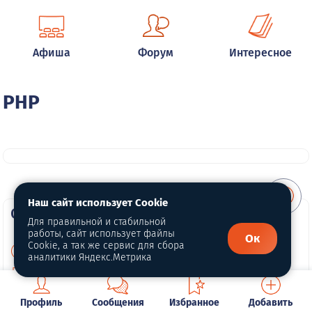
Афиша
Форум
Интересное
PHP
Наш сайт использует Cookie
О портале
Для правильной и стабильной
работы, сайт использует файлы
Ок
Cookie, а так же сервис для сбора
О нас
аналитики Яндекс.Метрика
Политика конфиденциальности
Обработка персональных данных
Профиль
Сообщения
Избранное
Добавить