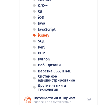
C/C++
C#
iOS
Java
JavaScript
jQuery
SQL
Perl
PHP
Python
Веб - дизайн
Верстка CSS, HTML
Системное
администрирование
Другие языки и
технологии
Путешествия и Туризм
вопросы про путешествия