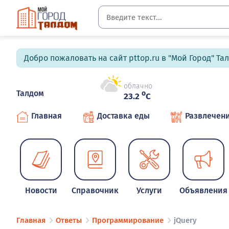
Добро пожаловать на сайт pttop.ru в "Мой Город" Та
облачно
Талдом
o
23.2
C
Главная
Доставка еды
Развлечен
Новости
Справочник
Услуги
Объявления
Главная
Ответы
Программирование
jQuery