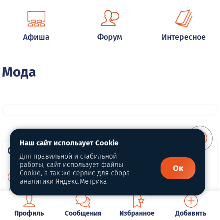
Афиша
Форум
Интересное
Мода
Наш сайт использует Cookie
О портале
Для правильной и стабильной
работы, сайт использует файлы
Ок
Cookie, а так же сервис для сбора
О нас
аналитики Яндекс.Метрика
Политика конфиденциальности
Обработка персональных данных
Профиль
Сообщения
Избранное
Добавить