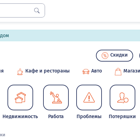
лдом
Скидки
ия
Кафе и рестораны
Авто
Магаз
Недвижимость
Работа
Проблемы
Потеряшки
зки