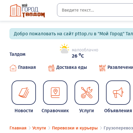
Добро пожаловать на сайт pttop.ru в "Мой Город" Та
малооблачно
Талдом
o
26
C
Главная
Доставка еды
Развлечен
Новости
Справочник
Услуги
Объявления
Главная
Услуги
Перевозки и курьеры
Грузоперево