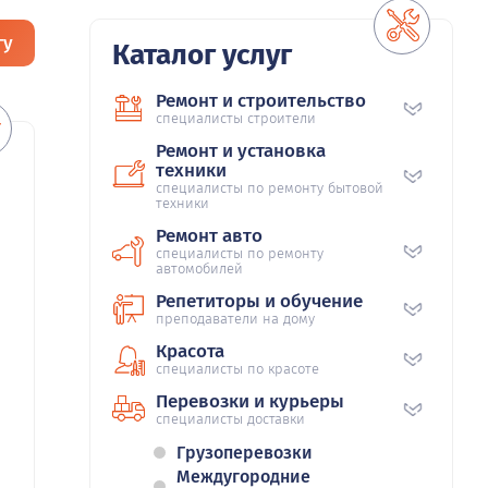
гу
Каталог услуг
Ремонт и строительство
специалисты строители
Ремонт и установка
техники
специалисты по ремонту бытовой
техники
Ремонт авто
специалисты по ремонту
автомобилей
Репетиторы и обучение
преподаватели на дому
Красота
специалисты по красоте
Перевозки и курьеры
специалисты доставки
Грузоперевозки
Междугородние