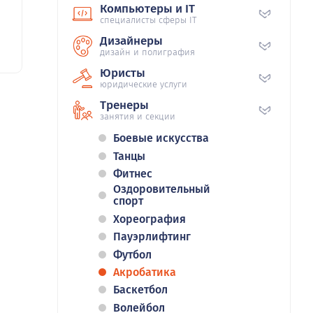
Компьютеры и IT
специалисты сферы IT
Дизайнеры
дизайн и полиграфия
Юристы
юридические услуги
Тренеры
занятия и секции
Боевые искусства
Танцы
Фитнес
Оздоровительный
спорт
Хореография
Пауэрлифтинг
Футбол
Акробатика
Баскетбол
Волейбол