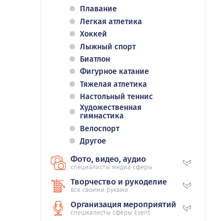
Плавание
Легкая атлетика
Хоккей
Лыжный спорт
Биатлон
Фигурное катание
Тяжелая атлетика
Настольный теннис
Художественная
гимнастика
Велоспорт
Другое
Фото, видео, аудио
специалисты медиа сферы
Творчество и рукоделие
все своими руками
Организация мероприятий
спецмалисты сферы Event