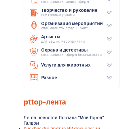
специалисты медиа сферы
Творчество и рукоделие
все своими руками
Организация мероприятий
спецмалисты сферы Event
Артисты
для Ваших мероприятий
Охрана и детективы
специалисты сферы безопасности
Услуги для животных
Разное
pttop-лента
Лента новостей Портала "Мой Город"
Талдом
DuckDuckGo против ИИ-технологий